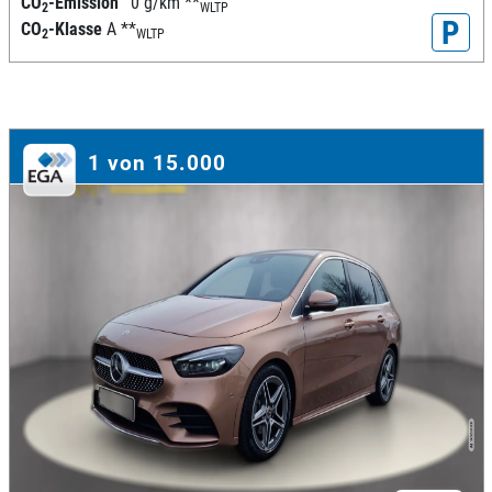
CO
-Emission
0 g/km
**
2
WLTP
P
CO
-Klasse
A
**
2
WLTP
1 von 15.000