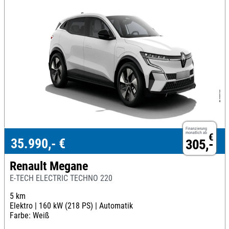
Finanzierung
monatlich ab
€
35.990,- €
305,-
Renault Megane
E-TECH ELECTRIC TECHNO 220
5 km
Elektro |
160 kW (218 PS) |
Automatik
Farbe: Weiß