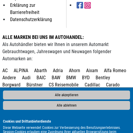
Erklärung zur
Barrierefreiheit
Datenschutzerklärung
ALLE MARKEN BEI UNS IM AUTOHANDEL:
Als Autohändler bieten wir Ihnen in unserem Automarkt
Gebrauchtwagen, Jahreswagen und Neuwagen folgender
Automarken an:
AC
ALPINA
Abarth
Adria
Ahorn
Aixam
Alfa Romeo
Andere
Audi
BAIC
BAW
BMW
BYD
Bentley
Borgward
Bürstner
CS Reisemobile
Cadillac
Carado
Carthago
Chausson
Chevrolet
Citroën
Clever
Corvette
Alle akzeptieren
Cupra
DAF
DFM
DFSK
DS Automobiles
Dacia
Alle ablehnen
Dodge
Econelo
Elnagh
Etrusco
Eura Mobil
Fendt
Fiat
Fleurette
Ford
Foton
GWM
Geely
Genesis
HYMER / ERIBA / HYMERCAR
Harley-Davidson
Hobby
Cookies und Drittanbieterdienste
Honda
Hyundai
Infiniti
Isuzu
Itineo
Iveco
JAC
Diese Webseite verwendet Cookies zur Verbesserung des Benutzungserlebnisses.
Session-Cookies erlauben eine Zuordnung Ihrer aktuellen Browsersitzung beim