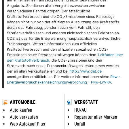
auf ein einzelnes Fahrzeug und sind nicht Bestandteil des
Angebots. Sie dienen allein Vergleichszwecken zwischen
verschiedenen Fahrzeugtypen. Der tatsächliche
Kraftstoffverbrauch und die CO₂-Emissionen eines Fahrzeugs
hängen nicht nur von der effizienten Ausnutzung des Kraftstoffs
durch das Fahrzeug, sondern auch vom Fahrstil, den
Straßenverhältnissen und anderen nichttechnischen Faktoren ab.
CO2 ist das für die Erderwärmung hauptsächlich verantwortliche
Treibhausgas. Weitere Informationen zum offiziellen
Kraftstoffverbrauch und den offiziellen spezifischen CO2-
Emissionen neuer Personenkraftwagen können dem
'Leitfaden über
den Kraftstoffverbrauch
, die CO2-Emissionen und den
Stromverbrauch neuer Personenkraftwagen' entnommen werden,
der an allen Verkaufsstellen und bei
http://www.dat.de
unentgeltlich erhältlich ist. Für weitere Informationen siehe
Pkw -
Energieverbrauchskennzeichnungsverordnung – Pkw-EnVKV
.
AUTOMOBILE
WERKSTATT
Auto kaufen
HU/AU
Auto verkaufen
Reparatur aller Marken
Web Autokauf Plus
Unfall