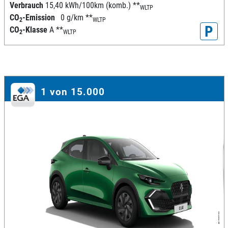
Verbrauch
15,40 kWh/100km (komb.)
**
WLTP
CO
-Emission
0 g/km
**
2
WLTP
P
CO
-Klasse
A
**
2
WLTP
1 von 15.000