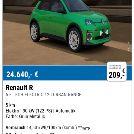
Finanzierung
monatlich ab
€
24.640,- €
209,-
Renault R
5 E-TECH ELECTRIC 120 URBAN RANGE
5 km
Elektro |
90 kW (122 PS) |
Automatik
Farbe: Grün Metallic
Verbrauch
14,50 kWh/100km (komb.)
**
WLTP