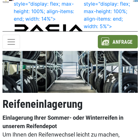
style="display: flex; max-
style="display: flex;
height: 100%; align-items:
max-height: 100%;
end; width: 14%">
align-items: end;
width: 5%">
ANFRAGE
Reifeneinlagerung
Einlagerung Ihrer Sommer- oder Winterreifen in
unserem Reifendepot
Um Ihnen den Reifenwechsel leicht zu machen,