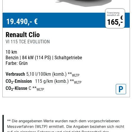
Finanzierung
monatlich ab
€
19.490,- €
165,-
Renault Clio
VI 115 TCE EVOLUTION
10 km
Benzin |
84 kW (114 PS) |
Schaltgetriebe
Farbe: Grün
Verbrauch
5,10 l/100km (komb.)
**
WLTP
CO
-Emission
115 g/km (komb.)
**
2
WLTP
P
CO
-Klasse
C
**
2
WLTP
** Die angegebenen Werte wurden nach dem vorgeschriebenen
Messverfahren (WLTP) ermittelt. Die Angaben beziehen sich nicht