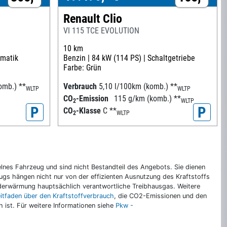
Renault Clio
VI 115 TCE EVOLUTION
10 km
matik
Benzin |
84 kW (114 PS) |
Schaltgetriebe
Farbe: Grün
omb.)
**
Verbrauch
5,10 l/100km (komb.)
**
WLTP
WLTP
CO
-Emission
115 g/km (komb.)
**
2
WLTP
P
P
CO
-Klasse
C
**
2
WLTP
nes Fahrzeug und sind nicht Bestandteil des Angebots. Sie dienen
gs hängen nicht nur von der effizienten Ausnutzung des Kraftstoffs
rderwärmung hauptsächlich verantwortliche Treibhausgas. Weitere
eitfaden über den Kraftstoffverbrauch
, die CO2-Emissionen und den
ch ist. Für weitere Informationen siehe
Pkw -