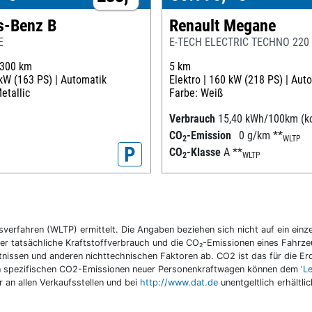
s-Benz B
Renault Megane
E
E-TECH ELECTRIC TECHNO 220
.300 km
5 km
kW (163 PS) |
Automatik
Elektro |
160 kW (218 PS) |
Auto
etallic
Farbe: Weiß
Verbrauch
15,40 kWh/100km (k
CO
-Emission
0 g/km
**
2
WLTP
P
CO
-Klasse
A
**
2
WLTP
fahren (WLTP) ermittelt. Die Angaben beziehen sich nicht auf ein einzel
r tatsächliche Kraftstoffverbrauch und die CO₂-Emissionen eines Fahrzeu
nissen und anderen nichttechnischen Faktoren ab. CO2 ist das für die E
llen spezifischen CO2-Emissionen neuer Personenkraftwagen können dem
'L
an allen Verkaufsstellen und bei
http://www.dat.de
unentgeltlich erhältli