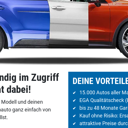
ndig im Zugriff
DEINE VORTEIL
t dabei!
15.000 Autos aller Ma
✔
EGA Qualitätscheck (
✔
 Modell und deinen
bis zu 48 Monate Gar
✔
auto ganz einfach von
Kauf ohne Risiko: Er
✔
lst.
attraktive Preise dur
✔