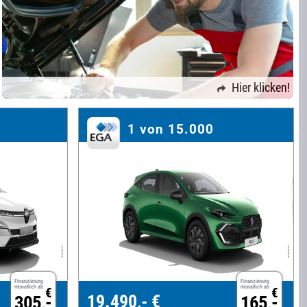
Hier klicken!
1 von 15.000
Finanzierung
Finanzierung
monatlich ab
monatlich ab
€
€
19.490,- €
305,-
165,-