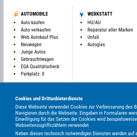
AUTOMOBILE
WERKSTATT
Auto kaufen
HU/AU
Auto verkaufen
Reparatur aller Marken
Web Autokauf Plus
Unfall
Neuwagen
Autoglas
Junge Autos
Gebrauchtwagen
EGA Qualitätscheck
Parkplatz: 0
ALLE MARKEN BEI UNS IM AUTOHANDEL:
Cookies und Drittanbieterdienste
Als Autohändler bieten wir Ihnen in unserem Automarkt Ge
Diese Webseite verwendet Cookies zur Verbesserung des Be
AC
ALPINA
Abarth
Adria
Ahorn
Aixam
Alfa R
Navigieren durch die Webseite. Eingaben in Formularen wer
Einwilligung für das Setzen der Cookies wird beispielsweis
Carthago
Chausson
Chevrolet
Citroën
Clever
Cor
Webseitenzugriffszählern verwendet.
Fiat
Fleurette
Ford
Foton
GWM
Geely
Genes
Neben diesen technisch notwendigen Diensten werden auf ei
Jaecoo
Jaguar
Jeep
KGM
Kia
Knaus
LMC
L