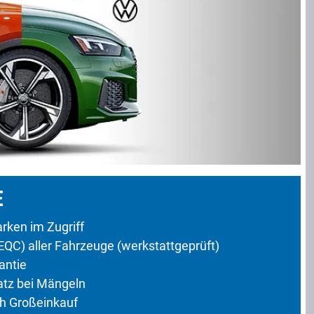
E
rken im Zugriff
EQC) aller Fahrzeuge (werkstattgeprüft)
antie
satz bei Mängeln
ch Großeinkauf