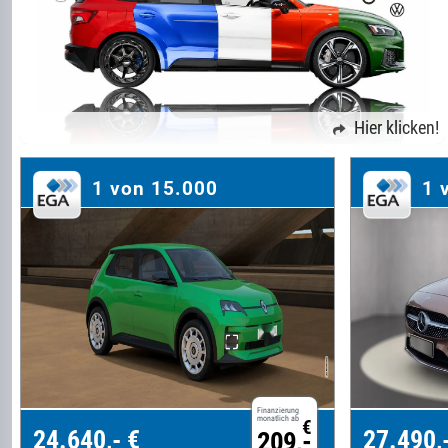
Hier klicken!
1 von 15.000
1 
Finanzierung
monatlich ab
€
24.640,- €
27.490,
209,-