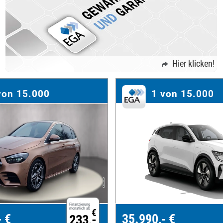
Hier klicken!
von 15.000
1 von 15.000
Finanzierung
monatlich ab
€
- €
35.990,- €
233,-