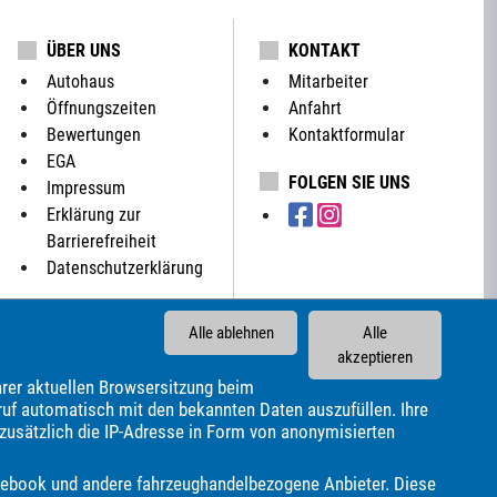
ÜBER UNS
KONTAKT
Autohaus
Mitarbeiter
Öffnungszeiten
Anfahrt
Bewertungen
Kontaktformular
EGA
FOLGEN SIE UNS
Impressum
Erklärung zur
Barrierefreiheit
Datenschutzerklärung
Alle ablehnen
Alle
akzeptieren
rer aktuellen Browsersitzung beim
rgward
Bürstner
CS Reisemobile
Cadillac
Carado
ruf automatisch mit den bekannten Daten auszufüllen. Ihre
 zusätzlich die IP-Adresse in Form von anonymisierten
odge
Econelo
Elnagh
Etrusco
Eura Mobil
Fendt
nda
Hyundai
Infiniti
Isuzu
Itineo
Iveco
JAC
Facebook und andere fahrzeughandelbezogene Anbieter. Diese
Malibu
Maserati
Maxus
Mazda
Mercedes-Benz