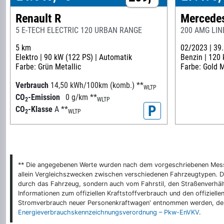
Renault R
Mercede
5 E-TECH ELECTRIC 120 URBAN RANGE
200 AMG LIN
5 km
02/2023 |
39
Elektro |
90 kW (122 PS) |
Automatik
Benzin |
120 
Farbe: Grün Metallic
Farbe: Gold M
Verbrauch
14,50 kWh/100km (komb.)
**
WLTP
CO
-Emission
0 g/km
**
2
WLTP
P
CO
-Klasse
A
**
2
WLTP
** Die angegebenen Werte wurden nach dem vorgeschriebenen Messver
allein Vergleichszwecken zwischen verschiedenen Fahrzeugtypen. De
durch das Fahrzeug, sondern auch vom Fahrstil, den Straßenverhält
Informationen zum offiziellen Kraftstoffverbrauch und den offizie
Stromverbrauch neuer Personenkraftwagen' entnommen werden, der 
Energieverbrauchskennzeichnungsverordnung – Pkw-EnVKV
.