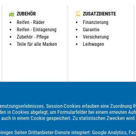
ZUBEHÖR
ZUSATZDIENSTE
Reifen - Räder
Finanzierung
Reifen - Einlagerung
Garantie
Zubehör - Pflege
Versicherung
Teile für alle Marken
Leihwagen
brauchtwagen, Jahreswagen und Neuwagen folgender Automarken an:
nutzungserlebnisses. Session-Cookies erlauben eine Zuordnung Ih
omeo
Andere
Audi
BAIC
BAW
BMW
BYD
Bentley
Bo
den in Cookies abgelegt, um Formularfelder bei einem erneuten Auf
e auch in einem Cookie gespeichert. Zu statistischen Zwecken wird
vette
Cupra
DAF
DFM
DFSK
DS Automobiles
Dacia
D
is
HYMER / ERIBA / HYMERCAR
Harley-Davidson
Hobby
Ho
nigen Seiten Drittanbieter-Dienste integriert: Google Analytics, 
ada
Land Rover
Leapmotor
Lexus
MAN
MF
MG
MINI