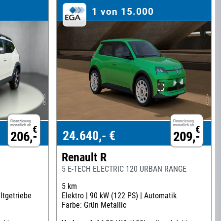
1 von 15.000
Finanzierung
Finanzierung
monatlich ab
monatlich ab
€
€
24.640,- €
206,-
209,-
Renault R
5 E-TECH ELECTRIC 120 URBAN RANGE
5 km
ltgetriebe
Elektro |
90 kW (122 PS) |
Automatik
Farbe: Grün Metallic