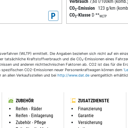
Verbrauch
7,60 l/100km (komb.
CO
-Emission
123 g/km (komb
2
P
CO
-Klasse
D
**
2
WLTP
fahren (WLTP) ermittelt. Die Angaben beziehen sich nicht auf ein einzel
r tatsächliche Kraftstoffverbrauch und die CO₂-Emissionen eines Fahrzeu
nissen und anderen nichttechnischen Faktoren ab. CO2 ist das für die E
llen spezifischen CO2-Emissionen neuer Personenkraftwagen können dem
'L
an allen Verkaufsstellen und bei
http://www.dat.de
unentgeltlich erhältli
ZUBEHÖR
ZUSATZDIENSTE
Reifen - Räder
Finanzierung
Reifen - Einlagerung
Garantie
Zubehör - Pflege
Versicherung