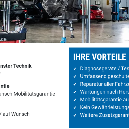
IHRE VORTEILE
nster Technik
Diagnosegeräte / Tes
✔
r
Umfassend geschulte 
✔
Reparatur aller Fahr
✔
ntie
Wartungen nach Herst
✔
Wunsch Mobilitätsgarantie
Mobilitätsgarantie a
✔
Kein Gewährleistungs
✔
 / auf Wunsch
Weitere Zusatzgarant
✔