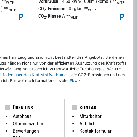
)
**
Verbrauch
14,50 kWh/100km (komb.)
**
WLTP
WLTP
.)
**
CO
-Emission
0 g/km
**
WLTP
2
WLTP
P
P
CO
-Klasse
A
**
2
WLTP
nes Fahrzeug und sind nicht Bestandteil des Angebots. Sie dienen
gs hängen nicht nur von der effizienten Ausnutzung des Kraftstoffs
rderwärmung hauptsächlich verantwortliche Treibhausgas. Weitere
eitfaden über den Kraftstoffverbrauch
, die CO2-Emissionen und den
ch ist. Für weitere Informationen siehe
Pkw -
ÜBER UNS
KONTAKT
Autohaus
Mitarbeiter
Öffnungszeiten
Anfahrt
Bewertungen
Kontaktformular