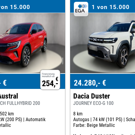
von 15.000
1 von 15.000
Finanzierung
monatlich ab
€
- €
24.280,- €
254,-
Austral
Dacia Duster
CH FULLHYBRID 200
JOURNEY ECO-G 100
.502 km
8 km
kW (200 PS) |
Automatik
Autogas |
74 kW (101 PS) |
Scha
tallic
Farbe: Beige Metallic