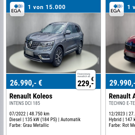
1 von 15.000
1 
Finanzierung
monatlich ab
€
26.990,- €
29.990,
229,-
Renault Koleos
Renault 
INTENS DCI 185
TECHNO E-TE
07/2022 |
48.750 km
12/2023 |
27
Diesel |
135 kW (184 PS) |
Automatik
Hybrid |
147 
Farbe: Grau Metallic
Farbe: Rot Me