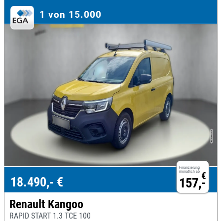
1 von 15.000
Finanzierung
monatlich ab
€
18.490,- €
157,-
Renault Kangoo
RAPID START 1.3 TCE 100