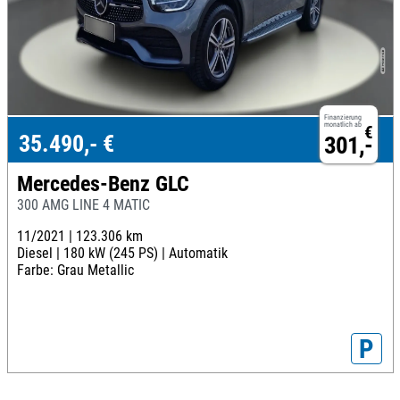
Finanzierung
monatlich ab
€
35.490,- €
301,-
Mercedes-Benz GLC
300 AMG LINE 4 MATIC
11/2021 |
123.306 km
Diesel |
180 kW (245 PS) |
Automatik
Farbe: Grau Metallic
P