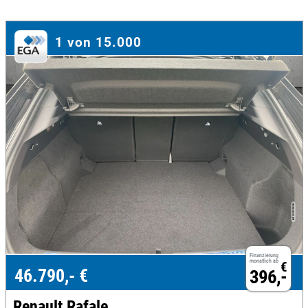
1 von 15.000
Finanzierung
monatlich ab
€
46.790,- €
396,-
Renault Rafale