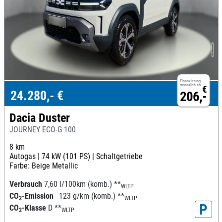
Finanzierung
monatlich ab
€
24.280,- €
206,-
Dacia Duster
JOURNEY ECO-G 100
8 km
Autogas |
74 kW (101 PS) |
Schaltgetriebe
Farbe: Beige Metallic
Verbrauch
7,60 l/100km (komb.)
**
WLTP
CO
-Emission
123 g/km (komb.)
**
2
WLTP
P
CO
-Klasse
D
**
2
WLTP