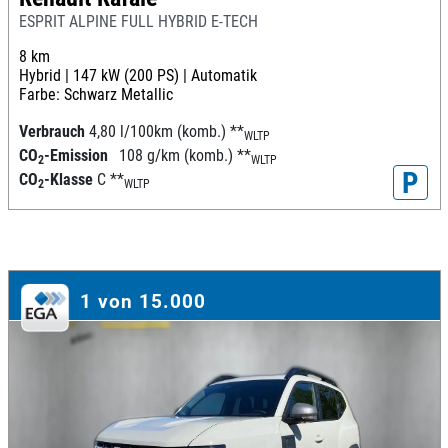
ESPRIT ALPINE FULL HYBRID E-TECH
8 km
Hybrid |
147 kW (200 PS) |
Automatik
Farbe: Schwarz Metallic
Verbrauch
4,80 l/100km (komb.)
**
WLTP
CO
-Emission
108 g/km (komb.)
**
2
WLTP
P
CO
-Klasse
C
**
2
WLTP
1 von 15.000