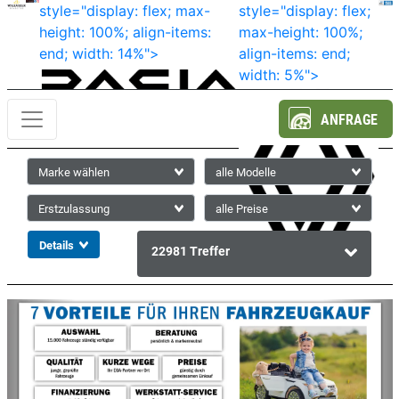
style="display: flex; max-
style="display: flex;
height: 100%; align-items:
max-height: 100%;
end; width: 14%">
align-items: end;
width: 5%">
ANFRAGE
22981
Treffer