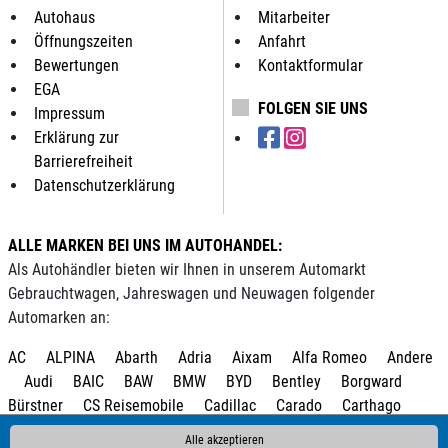
Autohaus
Mitarbeiter
Öffnungszeiten
Anfahrt
Bewertungen
Kontaktformular
EGA
FOLGEN SIE UNS
Impressum
Erklärung zur
Barrierefreiheit
Datenschutzerklärung
ALLE MARKEN BEI UNS IM AUTOHANDEL:
Als Autohändler bieten wir Ihnen in unserem Automarkt
Gebrauchtwagen, Jahreswagen und Neuwagen folgender
Automarken an:
AC
ALPINA
Abarth
Adria
Aixam
Alfa Romeo
Andere
Audi
BAIC
BAW
BMW
BYD
Bentley
Borgward
Bürstner
CS Reisemobile
Cadillac
Carado
Carthago
Chausson
Chevrolet
Citroën
Clever
Corvette
Cupra
Alle akzeptieren